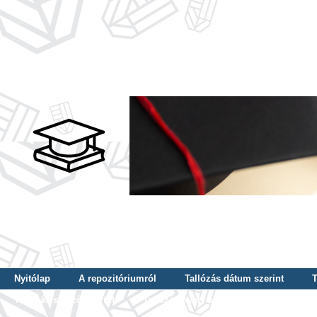
Nyitólap
A repozitóriumról
Tallózás dátum szerint
T
Tallózás szerző szerint
Tallózás nyelv szerint
Tallózás ké