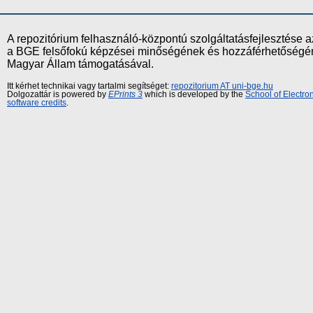
A repozitórium felhasználó-központú szolgáltatásfejlesztés
a BGE felsőfokú képzései minőségének és hozzáférhetőségének
Magyar Állam támogatásával.
Itt kérhet technikai vagy tartalmi segítséget:
repozitorium AT uni-bge.hu
Dolgozattár is powered by
EPrints 3
which is developed by the
School of Electr
software credits
.