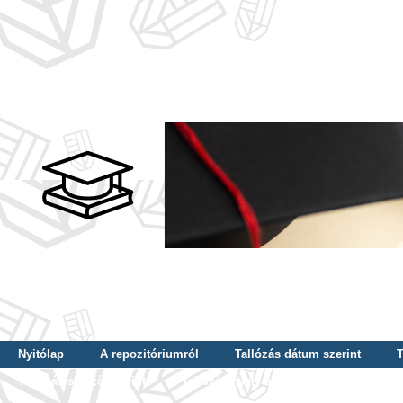
Nyitólap
A repozitóriumról
Tallózás dátum szerint
T
Tallózás szerző szerint
Tallózás nyelv szerint
Tallózás ké