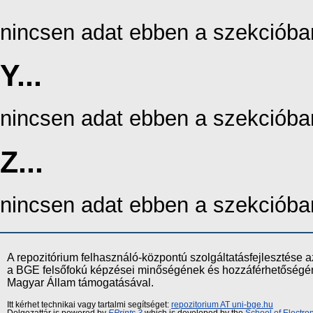
nincsen adat ebben a szekcióba
Y...
nincsen adat ebben a szekcióba
Z...
nincsen adat ebben a szekcióba
A repozitórium felhasználó-központú szolgáltatásfejlesztés
a BGE felsőfokú képzései minőségének és hozzáférhetőségének
Magyar Állam támogatásával.
Itt kérhet technikai vagy tartalmi segítséget:
repozitorium AT uni-bge.hu
Dolgozattár is powered by
EPrints 3
which is developed by the
School of Electr