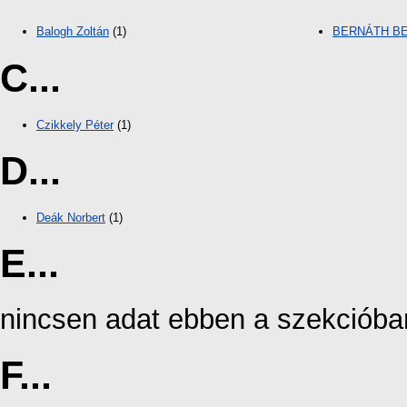
Balogh Zoltán
(1)
BERNÁTH B
C...
Czikkely Péter
(1)
D...
Deák Norbert
(1)
E...
nincsen adat ebben a szekcióba
F...