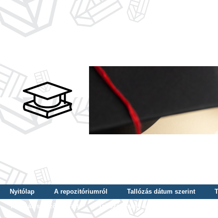
Nyitólap
A repozitóriumról
Tallózás dátum szerint
T
Tallózás szerző szerint
Tallózás nyelv szerint
Tallózás ké