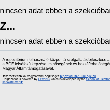
nincsen adat ebben a szekcióba
Z...
nincsen adat ebben a szekcióba
A repozitórium felhasználó-központú szolgáltatásfejlesztés
a BGE felsőfokú képzései minőségének és hozzáférhetőségének
Magyar Állam támogatásával.
Itt kérhet technikai vagy tartalmi segítséget:
repozitorium AT uni-bge.hu
Dolgozattár is powered by
EPrints 3
which is developed by the
School of Electr
software credits
.