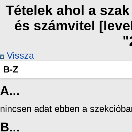
Tételek ahol a sza
és számvitel [lev
"
Vissza
B-Z
A...
nincsen adat ebben a szekcióba
B...