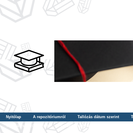
Nyitólap
A repozitóriumról
Tallózás dátum szerint
T
Tallózás szerző szerint
Tallózás nyelv szerint
Tallózás ké