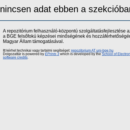
nincsen adat ebben a szekcióba
A repozitórium felhasználó-központú szolgáltatásfejlesztés
a BGE felsőfokú képzései minőségének és hozzáférhetőségének
Magyar Állam támogatásával.
Itt kérhet technikai vagy tartalmi segítséget:
repozitorium AT uni-bge.hu
Dolgozattár is powered by
EPrints 3
which is developed by the
School of Electr
software credits
.