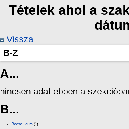
Tételek ahol a sza
dátu
Vissza
B-Z
A...
nincsen adat ebben a szekcióba
B...
Bacsa Laura
(1)