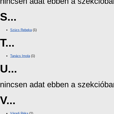
nincsen adat ebben a szekcióba
S...
Szücs Rebeka
(1)
T...
Tanács Imola
(1)
U...
nincsen adat ebben a szekcióba
V...
Váradi Réka
(1)