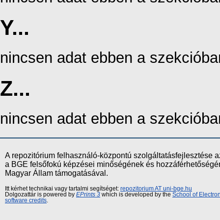
Y...
nincsen adat ebben a szekcióba
Z...
nincsen adat ebben a szekcióba
A repozitórium felhasználó-központú szolgáltatásfejlesztés
a BGE felsőfokú képzései minőségének és hozzáférhetőségének
Magyar Állam támogatásával.
Itt kérhet technikai vagy tartalmi segítséget:
repozitorium AT uni-bge.hu
Dolgozattár is powered by
EPrints 3
which is developed by the
School of Electr
software credits
.