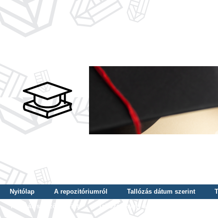
Nyitólap
A repozitóriumról
Tallózás dátum szerint
T
Tallózás szerző szerint
Tallózás nyelv szerint
Tallózás ké