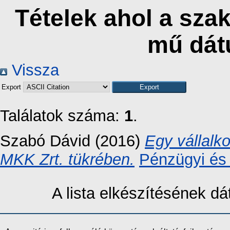
Tételek ahol a sz
mű dát
Vissza
Export
Találatok száma:
1
.
Szabó Dávid
(2016)
Egy vállalk
MKK Zrt. tükrében.
Pénzügyi és 
A lista elkészítésének 