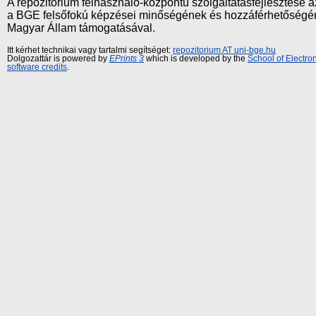
A repozitórium felhasználó-központú szolgáltatásfejlesztés
a BGE felsőfokú képzései minőségének és hozzáférhetőségének
Magyar Állam támogatásával.
Itt kérhet technikai vagy tartalmi segítséget:
repozitorium AT uni-bge.hu
Dolgozattár is powered by
EPrints 3
which is developed by the
School of Electr
software credits
.