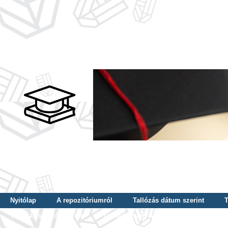
Nyitólap
A repozitóriumról
Tallózás dátum szerint
T
Tallózás szerző szerint
Tallózás nyelv szerint
Tallózás ké