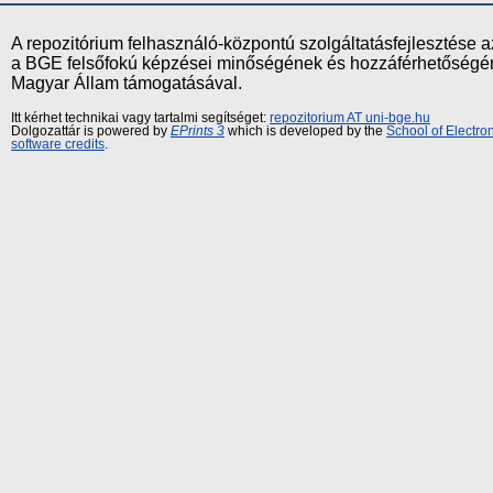
A repozitórium felhasználó-központú szolgáltatásfejlesztés
a BGE felsőfokú képzései minőségének és hozzáférhetőségének
Magyar Állam támogatásával.
Itt kérhet technikai vagy tartalmi segítséget:
repozitorium AT uni-bge.hu
Dolgozattár is powered by
EPrints 3
which is developed by the
School of Electr
software credits
.