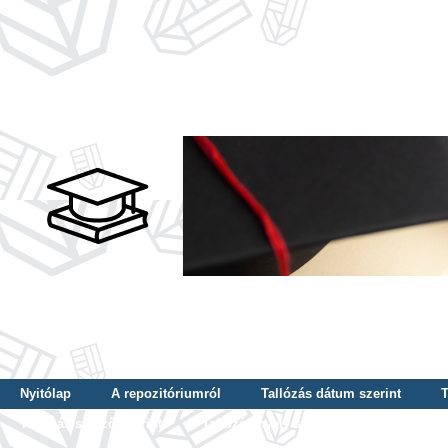
Nyitólap
A repozitóriumról
Tallózás dátum szerint
T
Tallózás szerző szerint
Tallózás nyelv szerint
Tallózás ké