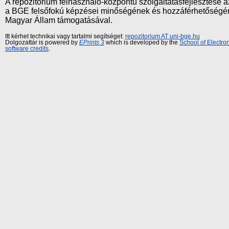
A repozitórium felhasználó-központú szolgáltatásfejlesztés
a BGE felsőfokú képzései minőségének és hozzáférhetőségének
Magyar Állam támogatásával.
Itt kérhet technikai vagy tartalmi segítséget:
repozitorium AT uni-bge.hu
Dolgozattár is powered by
EPrints 3
which is developed by the
School of Electr
software credits
.