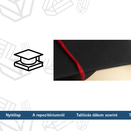
Nyitólap
A repozitóriumról
Tallózás dátum szerint
T
Tallózás szerző szerint
Tallózás nyelv szerint
Tallózás ké