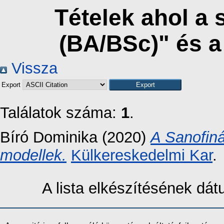
Tételek ahol a 
(BA/BSc)" és 
Vissza
Export
Találatok száma:
1
.
Bíró Dominika
(2020)
A Sanofinál
modellek.
Külkereskedelmi Kar
.
A lista elkészítésének dá