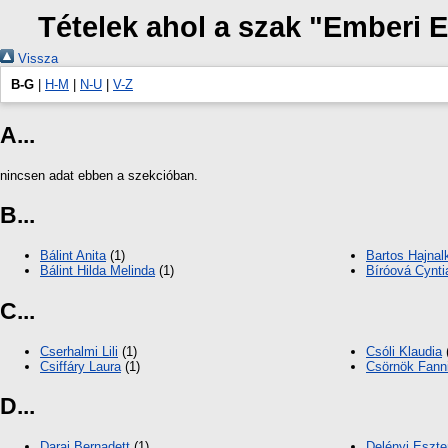
Tételek ahol a szak "Emberi 
Vissza
B-G
|
H-M
|
N-U
|
V-Z
A...
nincsen adat ebben a szekcióban.
B...
Bálint Anita
(1)
Bartos Hajnal
Bálint Hilda Melinda
(1)
Bíróová Cynti
C...
Cserhalmi Lili
(1)
Csóli Klaudia
Csiffáry Laura
(1)
Csörnök Fann
D...
Darai Bernadett
(1)
Delényi Eszte