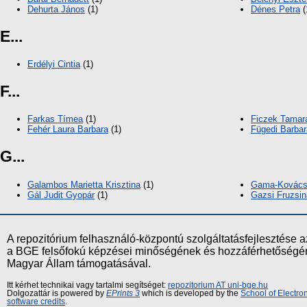
Dehurta János
(1)
Dénes Petra
(
E...
Erdélyi Cintia
(1)
F...
Farkas Tímea
(1)
Ficzek Tamar
Fehér Laura Barbara
(1)
Fügedi Barbar
G...
Galambos Marietta Krisztina
(1)
Gama-Kovács
Gál Judit Gyopár
(1)
Gazsi Fruzsin
A repozitórium felhasználó-központú szolgáltatásfejlesztés
a BGE felsőfokú képzései minőségének és hozzáférhetőségének
Magyar Állam támogatásával.
Itt kérhet technikai vagy tartalmi segítséget:
repozitorium AT uni-bge.hu
Dolgozattár is powered by
EPrints 3
which is developed by the
School of Electr
software credits
.