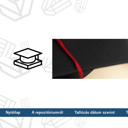
Nyitólap
A repozitóriumról
Tallózás dátum szerint
T
Tallózás szerző szerint
Tallózás nyelv szerint
Tallózás ké