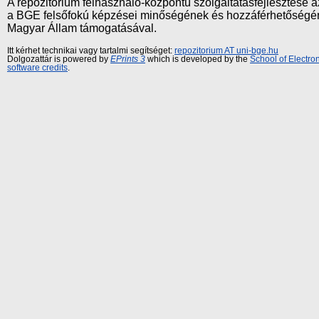
A repozitórium felhasználó-központú szolgáltatásfejlesztés
a BGE felsőfokú képzései minőségének és hozzáférhetőségének
Magyar Állam támogatásával.
Itt kérhet technikai vagy tartalmi segítséget:
repozitorium AT uni-bge.hu
Dolgozattár is powered by
EPrints 3
which is developed by the
School of Electr
software credits
.