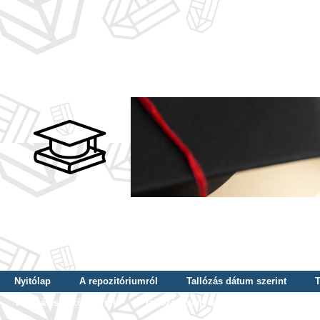
Nyitólap
A repozitóriumról
Tallózás dátum szerint
T
Tallózás szerző szerint
Tallózás nyelv szerint
Tallózás ké