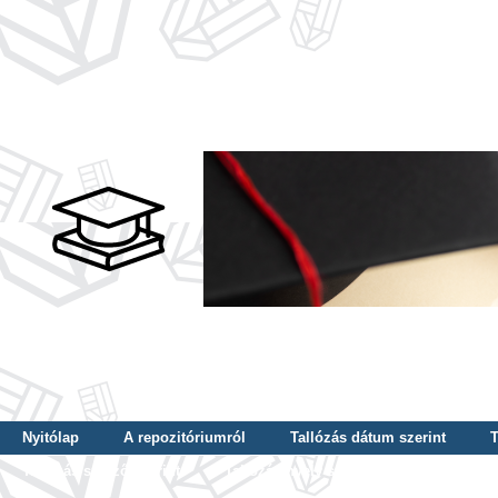
Nyitólap
A repozitóriumról
Tallózás dátum szerint
T
Tallózás szerző szerint
Tallózás nyelv szerint
Tallózás ké