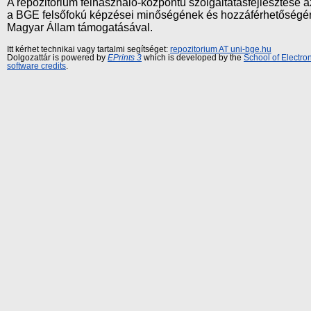
A repozitórium felhasználó-központú szolgáltatásfejlesztés
a BGE felsőfokú képzései minőségének és hozzáférhetőségének
Magyar Állam támogatásával.
Itt kérhet technikai vagy tartalmi segítséget:
repozitorium AT uni-bge.hu
Dolgozattár is powered by
EPrints 3
which is developed by the
School of Electr
software credits
.