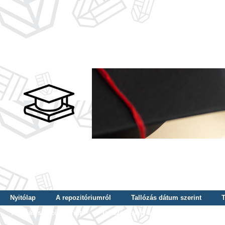
Nyitólap
A repozitóriumról
Tallózás dátum szerint
T
Tallózás szerző szerint
Tallózás nyelv szerint
Tallózás ké