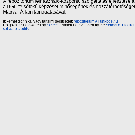
A repozitórium felhasználó-központú szolgáltatásfejlesztés
a BGE felsőfokú képzései minőségének és hozzáférhetőségének
Magyar Állam támogatásával.
Itt kérhet technikai vagy tartalmi segítséget:
repozitorium AT uni-bge.hu
Dolgozattár is powered by
EPrints 3
which is developed by the
School of Electr
software credits
.