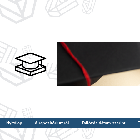
Nyitólap
A repozitóriumról
Tallózás dátum szerint
T
Tallózás szerző szerint
Tallózás nyelv szerint
Tallózás ké