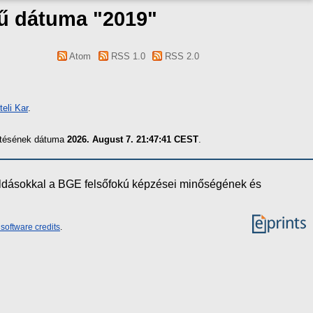
 mű dátuma "2019"
Atom
RSS 1.0
RSS 2.0
eli Kar
.
zítésének dátuma
2026. August 7. 21:47:41 CEST
.
oldásokkal a BGE felsőfokú képzései minőségének és
software credits
.