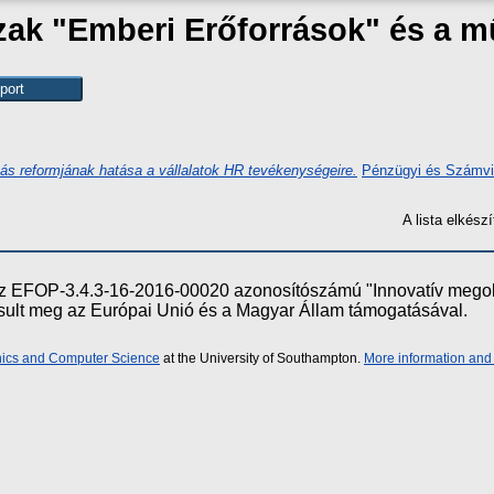
zak "Emberi Erőforrások" és a
s reformjának hatása a vállalatok HR tevékenységeire.
Pénzügyi és Számvit
A lista elkés
e az EFOP-3.4.3-16-2016-00020 azonosítószámú "Innovatív meg
ósult meg az Európai Unió és a Magyar Állam támogatásával.
onics and Computer Science
at the University of Southampton.
More information and 