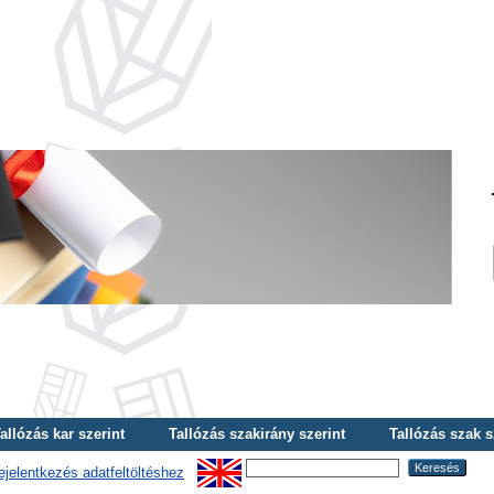
allózás kar szerint
Tallózás szakirány szerint
Tallózás szak s
ejelentkezés adatfeltöltéshez