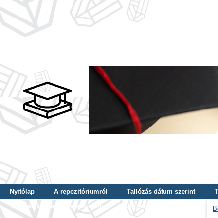
Nyitólap
A repozitóriumról
Tallózás dátum szerint
T
Tallózás képzés szintje szerint
Tallózás kulcsszó szerint
B