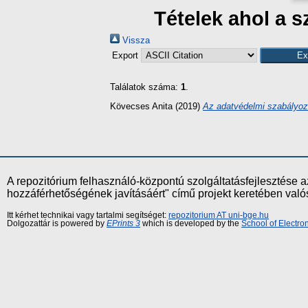
Tételek ahol a s
Vissza
Export
Találatok száma:
1
.
Kövecses Anita
(2019)
Az adatvédelmi szabályozá
A repozitórium felhasználó-központú szolgáltatásfejlesztés
hozzáférhetőségének javításáért" című projekt keretében val
Itt kérhet technikai vagy tartalmi segítséget:
repozitorium AT uni-bge.hu
Dolgozattár is powered by
EPrints 3
which is developed by the
School of Electr