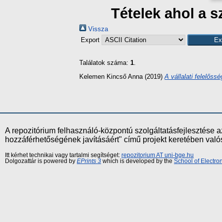
Tételek ahol a s
Vissza
Export
Találatok száma:
1
.
Kelemen Kincső Anna
(2019)
A vállalati felelőss
A repozitórium felhasználó-központú szolgáltatásfejlesztés
hozzáférhetőségének javításáért" című projekt keretében val
Itt kérhet technikai vagy tartalmi segítséget:
repozitorium AT uni-bge.hu
Dolgozattár is powered by
EPrints 3
which is developed by the
School of Electr