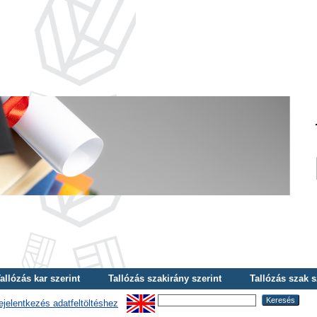
allózás kar szerint
Tallózás szakirány szerint
Tallózás szak s
ejelentkezés adatfeltöltéshez