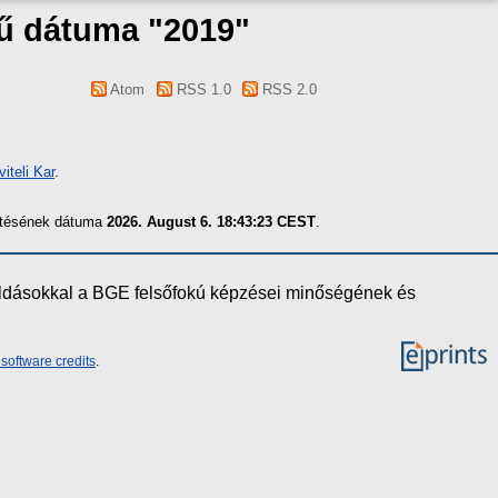
 mű dátuma "2019"
Atom
RSS 1.0
RSS 2.0
teli Kar
.
zítésének dátuma
2026. August 6. 18:43:23 CEST
.
oldásokkal a BGE felsőfokú képzései minőségének és
software credits
.