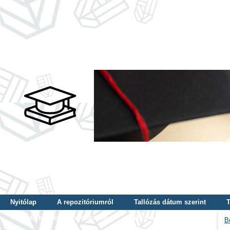
Nyitólap
A repozitóriumról
Tallózás dátum szerint
T
Tallózás képzés szintje szerint
Tallózás kulcsszó szerint
B