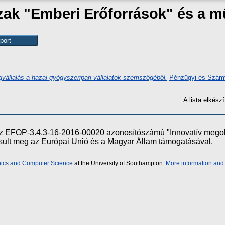
zak "Emberi Erőforrások" és a
égvállalás a hazai gyógyszeripari vállalatok szemszögéből.
Pénzügyi és Számvi
A lista elkés
e az EFOP-3.4.3-16-2016-00020 azonosítószámú "Innovatív meg
ósult meg az Európai Unió és a Magyar Állam támogatásával.
onics and Computer Science
at the University of Southampton.
More information and 