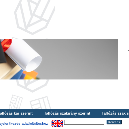
allózás kar szerint
Tallózás szakirány szerint
Tallózás szak s
ejelentkezés adatfeltöltéshez