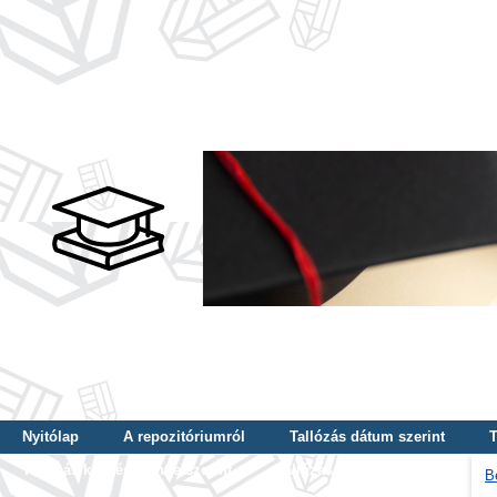
Nyitólap
A repozitóriumról
Tallózás dátum szerint
T
Tallózás képzés szintje szerint
Tallózás kulcsszó szerint
B