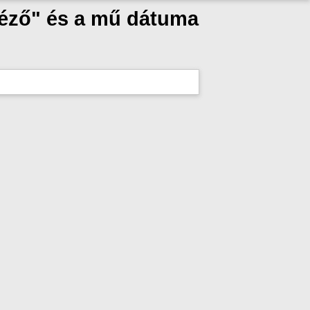
téző" és a mű dátuma