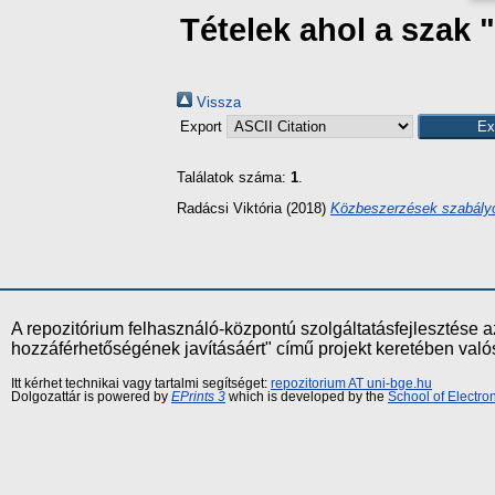
Tételek ahol a szak
Vissza
Export
Találatok száma:
1
.
Radácsi Viktória
(2018)
Közbeszerzések szabályo
A repozitórium felhasználó-központú szolgáltatásfejlesztés
hozzáférhetőségének javításáért" című projekt keretében val
Itt kérhet technikai vagy tartalmi segítséget:
repozitorium AT uni-bge.hu
Dolgozattár is powered by
EPrints 3
which is developed by the
School of Electr