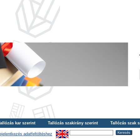
allózás kar szerint
Tallózás szakirány szerint
Tallózás szak s
ejelentkezés adatfeltöltéshez