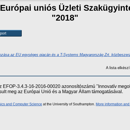
 "Európai uniós Üzleti Szakügyin
"2018"
zása az EU egységes piacán és a T-Systems Magyarország Zrt. közbeszer
A lista elkés
e az EFOP-3.4.3-16-2016-00020 azonosítószámú "Innovatív meg
ósult meg az Európai Unió és a Magyar Állam támogatásával.
onics and Computer Science
at the University of Southampton.
More information and 