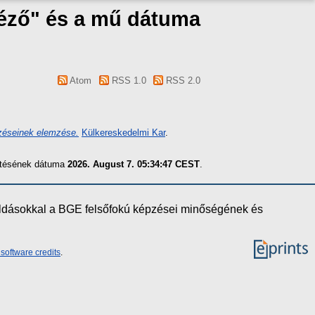
téző" és a mű dátuma
Atom
RSS 1.0
RSS 2.0
zéseinek elemzése.
Külkereskedelmi Kar
.
zítésének dátuma
2026. August 7. 05:34:47 CEST
.
oldásokkal a BGE felsőfokú képzései minőségének és
software credits
.