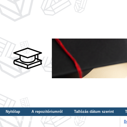
Nyitólap
A repozitóriumról
Tallózás dátum szerint
T
Tallózás képzés szintje szerint
Tallózás kulcsszó szerint
B