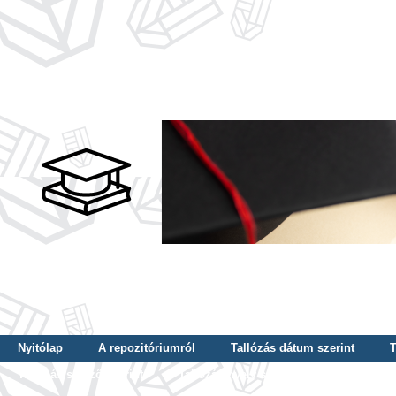
Nyitólap
A repozitóriumról
Tallózás dátum szerint
T
Tallózás szerző szerint
Tallózás nyelv szerint
Tallózás ké