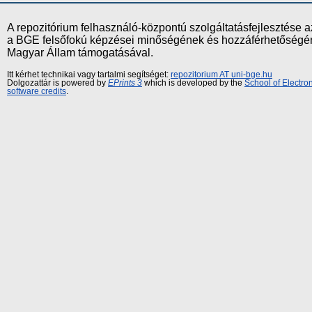
A repozitórium felhasználó-központú szolgáltatásfejlesztés
a BGE felsőfokú képzései minőségének és hozzáférhetőségének
Magyar Állam támogatásával.
Itt kérhet technikai vagy tartalmi segítséget:
repozitorium AT uni-bge.hu
Dolgozattár is powered by
EPrints 3
which is developed by the
School of Electr
software credits
.