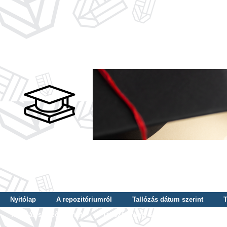
Nyitólap
A repozitóriumról
Tallózás dátum szerint
T
Tallózás szerző szerint
Tallózás nyelv szerint
Tallózás ké