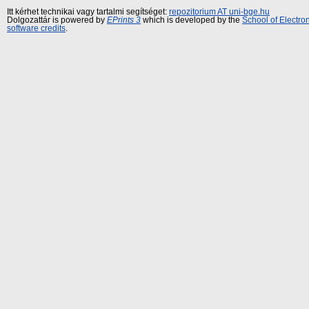
Itt kérhet technikai vagy tartalmi segítséget:
repozitorium AT uni-bge.hu
Dolgozattár is powered by
EPrints 3
which is developed by the
School of Electr
software credits
.