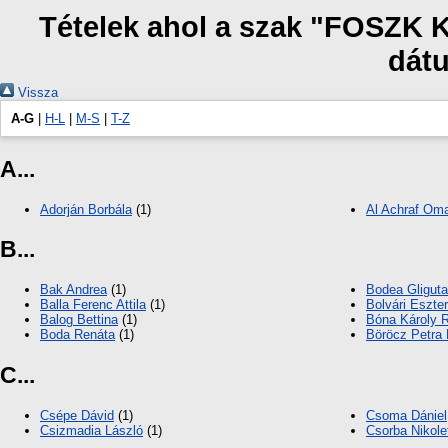
Tételek ahol a szak "FOSZK 
dát
Vissza
A-G
|
H-L
|
M-S
|
T-Z
A...
Adorján Borbála
(1)
Al Achraf Om
B...
Bak Andrea
(1)
Bodea Gliguta
Balla Ferenc Attila
(1)
Bolvári Eszter
Balog Bettina
(1)
Bóna Károly 
Boda Renáta
(1)
Böröcz Petra
C...
Csépe Dávid
(1)
Csoma Dániel
Csizmadia László
(1)
Csorba Nikole