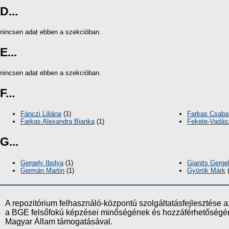
D...
nincsen adat ebben a szekcióban.
E...
nincsen adat ebben a szekcióban.
F...
Fánczi Liliána
(1)
Farkas Csaba
Farkas Alexandra Bianka
(1)
Fekete-Vadás
G...
Gergely Ibolya
(1)
Gianits Gerge
Germán Martin
(1)
Györök Márk
(
A repozitórium felhasználó-központú szolgáltatásfejlesztés
a BGE felsőfokú képzései minőségének és hozzáférhetőségének
Magyar Állam támogatásával.