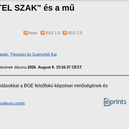
TEL SZAK" és a mű
Atom
RSS 1.0
RSS 2.0
apján.
Pénzügyi és Számviteli Kar
.
zítésének dátuma
2026. August 8. 15:16:37 CEST
.
oldásokkal a BGE felsőfokú képzései minőségének és
software credits
.