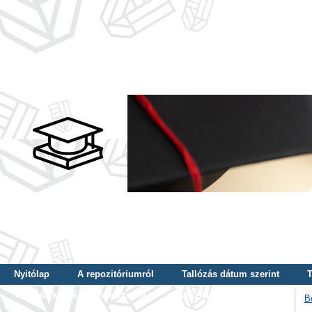
Nyitólap
A repozitóriumról
Tallózás dátum szerint
T
Tallózás képzés szintje szerint
Tallózás kulcsszó szerint
B