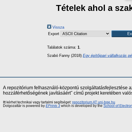
Tételek ahol a s
Vissza
Export
Találatok száma:
1
.
Szabó Fanny
(2018)
Egy építőipari vállalkozás p
A repozitórium felhasználó-központú szolgáltatásfejlesztés
hozzáférhetőségének javításáért" című projekt keretében val
Itt kérhet technikai vagy tartalmi segítséget:
repozitorium AT uni-bge.hu
Dolgozattár is powered by
EPrints 3
which is developed by the
School of Electr