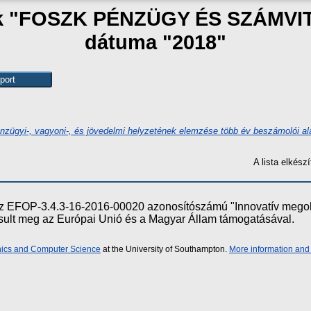
zak "FOSZK PÉNZÜGY ÉS SZÁMVI
dátuma "2018"
énzügyi-, vagyoni-, és jövedelmi helyzetének elemzése több év beszámolói al
A lista elkés
e az EFOP-3.4.3-16-2016-00020 azonosítószámú "Innovatív meg
ósult meg az Európai Unió és a Magyar Állam támogatásával.
onics and Computer Science
at the University of Southampton.
More information and 