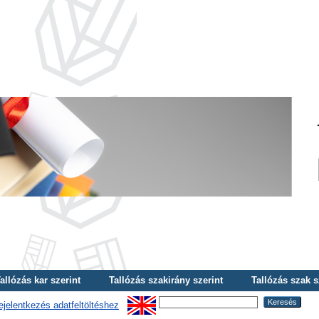
allózás kar szerint
Tallózás szakirány szerint
Tallózás szak s
ejelentkezés adatfeltöltéshez