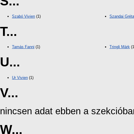
S...
Szabó Vivien
(1)
Szandai Gréta
T...
Tamás Fanni
(1)
Tringli Márk
(1
U...
Ur Vivien
(1)
V...
nincsen adat ebben a szekcióba
W...