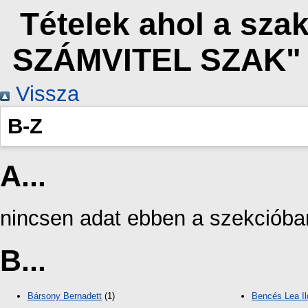
Tételek ahol a s
SZÁMVITEL SZAK" 
Vissza
B-Z
A...
nincsen adat ebben a szekcióba
B...
Bársony Bernadett
(1)
Bencés Lea Il