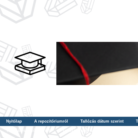
Nyitólap
A repozitóriumról
Tallózás dátum szerint
T
Tallózás szerző szerint
Tallózás nyelv szerint
Tallózás ké