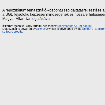
A repozitórium felhasználó-központú szolgáltatásfejlesztés
a BGE felsőfokú képzései minőségének és hozzáférhetőségének
Magyar Állam támogatásával.
Itt kérhet technikai vagy tartalmi segítséget:
repozitorium AT uni-bge.hu
Dolgozattár is powered by
EPrints 3
which is developed by the
School of Electr
software credits
.