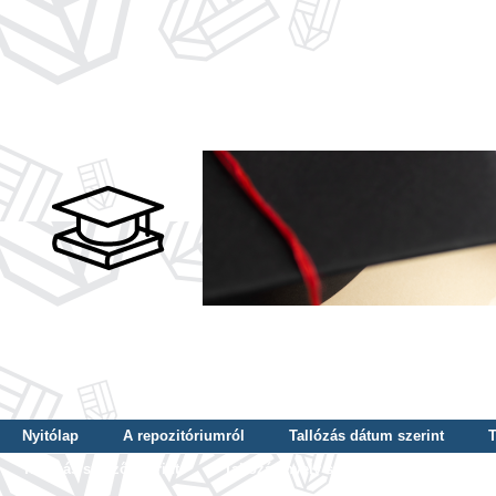
Nyitólap
A repozitóriumról
Tallózás dátum szerint
T
Tallózás szerző szerint
Tallózás nyelv szerint
Tallózás ké