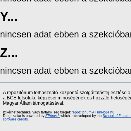
Y...
nincsen adat ebben a szekcióba
Z...
nincsen adat ebben a szekcióba
A repozitórium felhasználó-központú szolgáltatásfejlesztés
a BGE felsőfokú képzései minőségének és hozzáférhetőségének
Magyar Állam támogatásával.
Itt kérhet technikai vagy tartalmi segítséget:
repozitorium AT uni-bge.hu
Dolgozattár is powered by
EPrints 3
which is developed by the
School of Electr
software credits
.