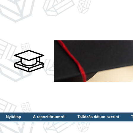
Nyitólap
A repozitóriumról
Tallózás dátum szerint
T
Tallózás szerző szerint
Tallózás nyelv szerint
Tallózás ké