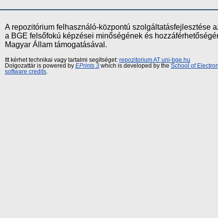
A repozitórium felhasználó-központú szolgáltatásfejlesztés
a BGE felsőfokú képzései minőségének és hozzáférhetőségének
Magyar Állam támogatásával.
Itt kérhet technikai vagy tartalmi segítséget:
repozitorium AT uni-bge.hu
Dolgozattár is powered by
EPrints 3
which is developed by the
School of Electr
software credits
.