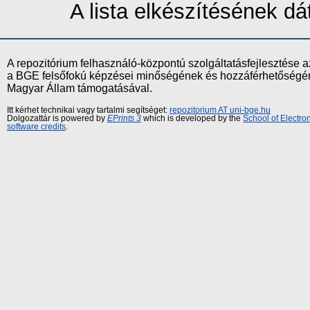
A lista elkészítésének 
A repozitórium felhasználó-központú szolgáltatásfejlesztés
a BGE felsőfokú képzései minőségének és hozzáférhetőségének
Magyar Állam támogatásával.
Itt kérhet technikai vagy tartalmi segítséget:
repozitorium AT uni-bge.hu
Dolgozattár is powered by
EPrints 3
which is developed by the
School of Electr
software credits
.