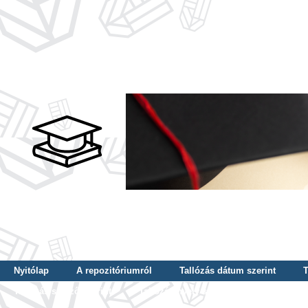
Nyitólap
A repozitóriumról
Tallózás dátum szerint
T
Tallózás szerző szerint
Tallózás nyelv szerint
Tallózás ké