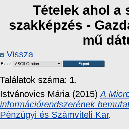
Tételek ahol a 
szakképzés - Gazd
mű dát
Vissza
Export
Találatok száma:
1
.
Istvánovics Mária
(2015)
A Micro
információrendszerének bemutatá
Pénzügyi és Számviteli Kar
.