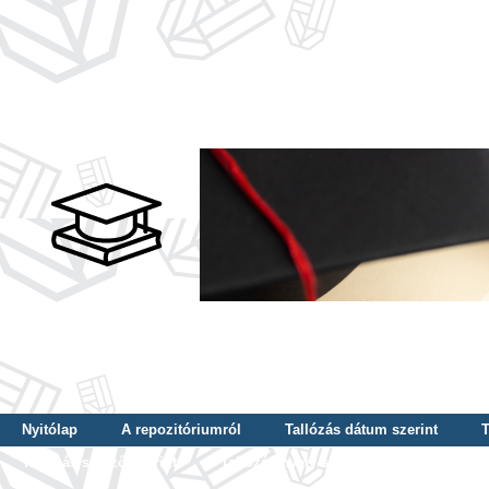
Nyitólap
A repozitóriumról
Tallózás dátum szerint
T
Tallózás szerző szerint
Tallózás nyelv szerint
Tallózás ké