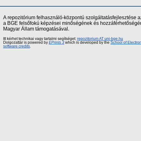
A repozitórium felhasználó-központú szolgáltatásfejlesztés
a BGE felsőfokú képzései minőségének és hozzáférhetőségének
Magyar Állam támogatásával.
Itt kérhet technikai vagy tartalmi segítséget:
repozitorium AT uni-bge.hu
Dolgozattár is powered by
EPrints 3
which is developed by the
School of Electr
software credits
.