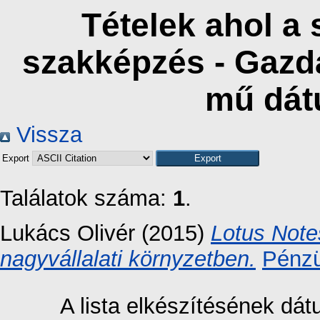
Tételek ahol a 
szakképzés - Gazd
mű dát
Vissza
Export
Találatok száma:
1
.
Lukács Olivér
(2015)
Lotus Note
nagyvállalati környzetben.
Pénzü
A lista elkészítésének dá