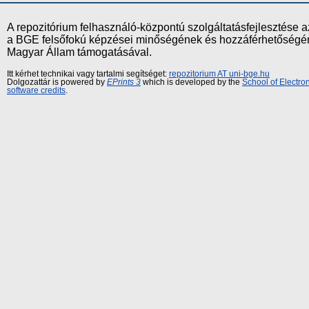
A repozitórium felhasználó-központú szolgáltatásfejlesztés
a BGE felsőfokú képzései minőségének és hozzáférhetőségének
Magyar Állam támogatásával.
Itt kérhet technikai vagy tartalmi segítséget:
repozitorium AT uni-bge.hu
Dolgozattár is powered by
EPrints 3
which is developed by the
School of Electr
software credits
.