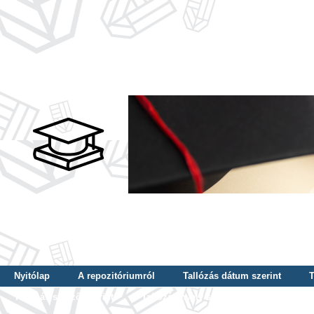
Nyitólap
A repozitóriumról
Tallózás dátum szerint
T
Tallózás szerző szerint
Tallózás nyelv szerint
Tallózás ké