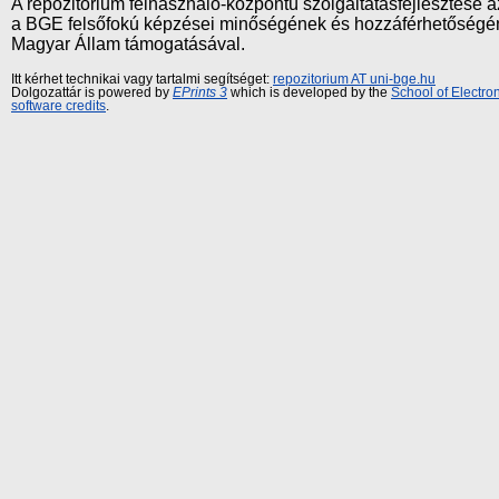
A repozitórium felhasználó-központú szolgáltatásfejlesztés
a BGE felsőfokú képzései minőségének és hozzáférhetőségének
Magyar Állam támogatásával.
Itt kérhet technikai vagy tartalmi segítséget:
repozitorium AT uni-bge.hu
Dolgozattár is powered by
EPrints 3
which is developed by the
School of Electr
software credits
.