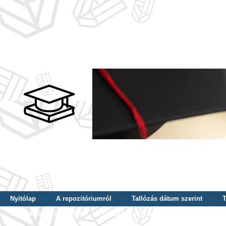
Nyitólap
A repozitóriumról
Tallózás dátum szerint
T
Tallózás szerző szerint
Tallózás nyelv szerint
Tallózás ké