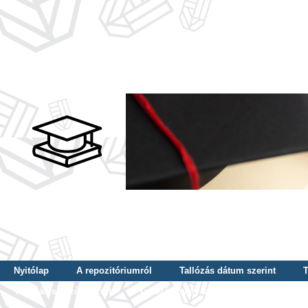
Nyitólap
A repozitóriumról
Tallózás dátum szerint
T
Tallózás szerző szerint
Tallózás nyelv szerint
Tallózás ké