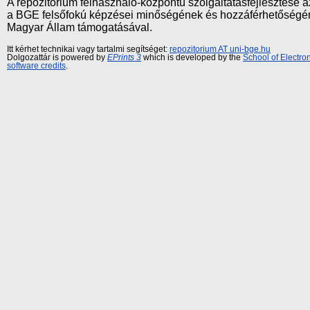
A repozitórium felhasználó-központú szolgáltatásfejlesztés
a BGE felsőfokú képzései minőségének és hozzáférhetőségének
Magyar Állam támogatásával.
Itt kérhet technikai vagy tartalmi segítséget:
repozitorium AT uni-bge.hu
Dolgozattár is powered by
EPrints 3
which is developed by the
School of Electr
software credits
.