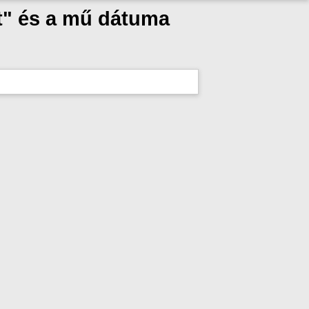
t" és a mű dátuma