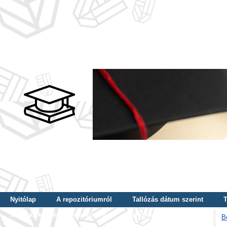
Nyitólap
A repozitóriumról
Tallózás dátum szerint
T
Tallózás képzés szintje szerint
Tallózás kulcsszó szerint
B