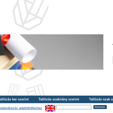
allózás kar szerint
Tallózás szakirány szerint
Tallózás szak s
ejelentkezés adatfeltöltéshez