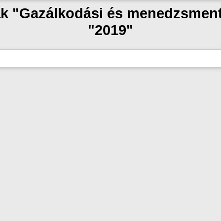
zak "Gazálkodási és menedzsmen
"2019"