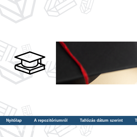
Nyitólap
A repozitóriumról
Tallózás dátum szerint
T
Tallózás szerző szerint
Tallózás nyelv szerint
Tallózás ké