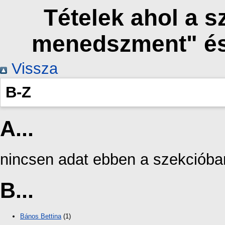
Tételek ahol a 
menedszment" és
Vissza
B-Z
A...
nincsen adat ebben a szekcióba
B...
Bános Bettina
(1)