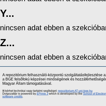
Y...
nincsen adat ebben a szekcióba
Z...
nincsen adat ebben a szekcióba
A repozitórium felhasználó-központú szolgáltatásfejlesztés
a BGE felsőfokú képzései minőségének és hozzáférhetőségének
Magyar Állam támogatásával.
Itt kérhet technikai vagy tartalmi segítséget:
repozitorium AT uni-bge.hu
Dolgozattár is powered by
EPrints 3
which is developed by the
School of Electr
software credits
.