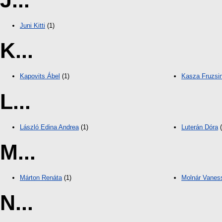
J...
Juni Kitti
(1)
K...
Kapovits Ábel
(1)
Kasza Fruzsi
L...
László Edina Andrea
(1)
Luterán Dóra
(
M...
Márton Renáta
(1)
Molnár Vanes
N...