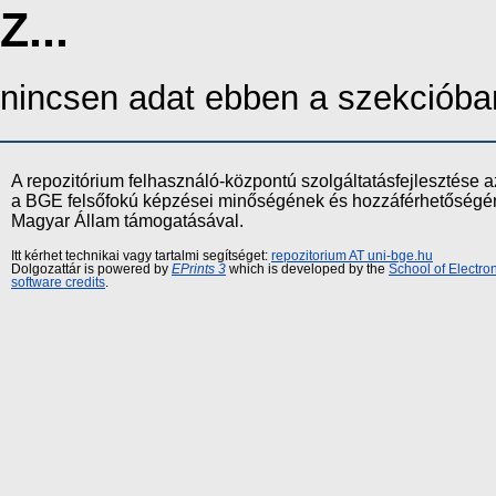
Z...
nincsen adat ebben a szekcióba
A repozitórium felhasználó-központú szolgáltatásfejlesztés
a BGE felsőfokú képzései minőségének és hozzáférhetőségének
Magyar Állam támogatásával.
Itt kérhet technikai vagy tartalmi segítséget:
repozitorium AT uni-bge.hu
Dolgozattár is powered by
EPrints 3
which is developed by the
School of Electr
software credits
.