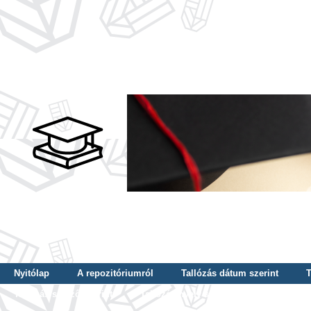
Nyitólap
A repozitóriumról
Tallózás dátum szerint
T
Tallózás szerző szerint
Tallózás nyelv szerint
Tallózás ké