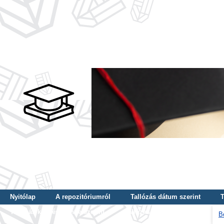
Nyitólap
A repozitóriumról
Tallózás dátum szerint
T
Tallózás képzés szintje szerint
Tallózás kulcsszó szerint
B