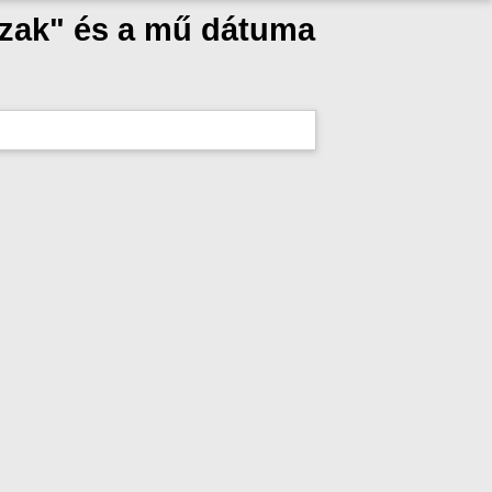
szak" és a mű dátuma