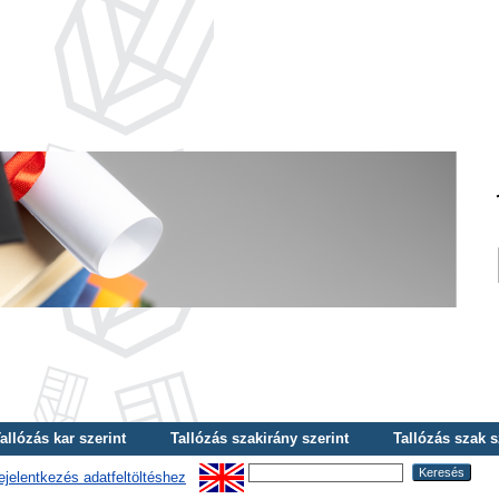
allózás kar szerint
Tallózás szakirány szerint
Tallózás szak s
ejelentkezés adatfeltöltéshez