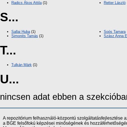
Radics Ákos Attila
(1)
Retter László
S...
Sallai Huba
(1)
Soós Tamara
Simonits Tamás
(1)
Szász Anna E
T...
Tulkán Márk
(1)
U...
nincsen adat ebben a szekcióba
A repozitórium felhasználó-központú szolgáltatásfejlesztés
a BGE felsőfokú képzései minőségének és hozzáférhetőségének