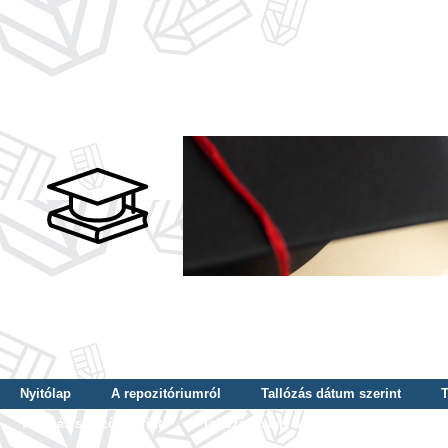
Nyitólap
A repozitóriumról
Tallózás dátum szerint
T
Tallózás szerző szerint
Tallózás nyelv szerint
Tallózás ké