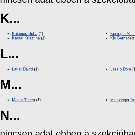
K...
Kalenics Huba
(1)
Kéninger Attil
Karsai Krisztina
(1)
Kis Bernadett
L...
Lakat Dávid
(1)
László Dóra
(1
M...
Mazur Timea
(1)
Meiczinger Á
N...
nincsen adat ebben a szekcióba