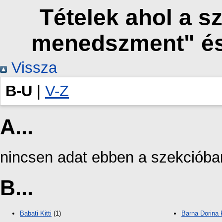
Tételek ahol a s
menedszment" és
Vissza
B-U
|
V-Z
A...
nincsen adat ebben a szekcióba
B...
Babati Kitti
(1)
Barna Dorina