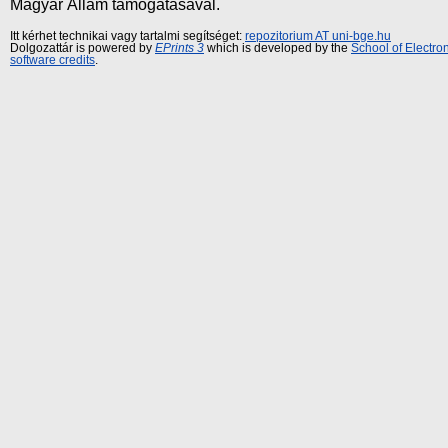
Magyar Állam támogatásával.
Itt kérhet technikai vagy tartalmi segítséget:
repozitorium AT uni-bge.hu
Dolgozattár is powered by
EPrints 3
which is developed by the
School of Electr
software credits
.