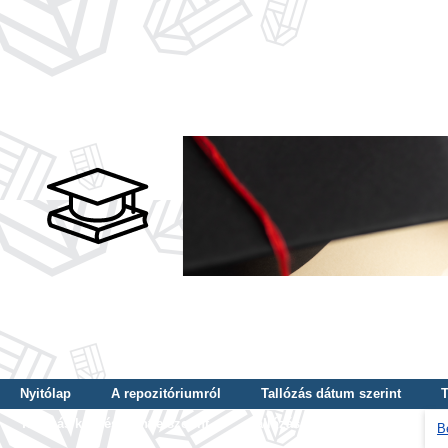
Nyitólap
A repozitóriumról
Tallózás dátum szerint
T
Tallózás képzés szintje szerint
Tallózás kulcsszó szerint
B