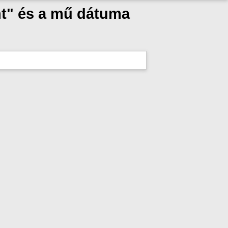
nt" és a mű dátuma