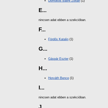
Domokos Bálint Zoltán
(1)
E...
nincsen adat ebben a szekcióban.
F...
Fördős Katalin
(1)
G...
Gáspár Eszter
(1)
H...
Horváth Bence
(1)
I...
nincsen adat ebben a szekcióban.
J...