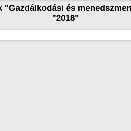
ak "Gazdálkodási és menedszme
"2018"