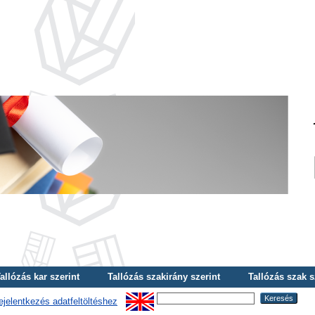
allózás kar szerint
Tallózás szakirány szerint
Tallózás szak s
ejelentkezés adatfeltöltéshez