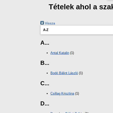
Tételek ahol a sz
Vissza
A-Z
A...
Antal Katalin
(1)
B...
Bodó Bálint László
(1)
C...
Csillag Krisztina
(1)
D...