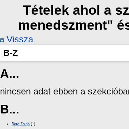
Tételek ahol a s
menedszment" és
Vissza
B-Z
A...
nincsen adat ebben a szekcióba
B...
Bata Zolna
(1)