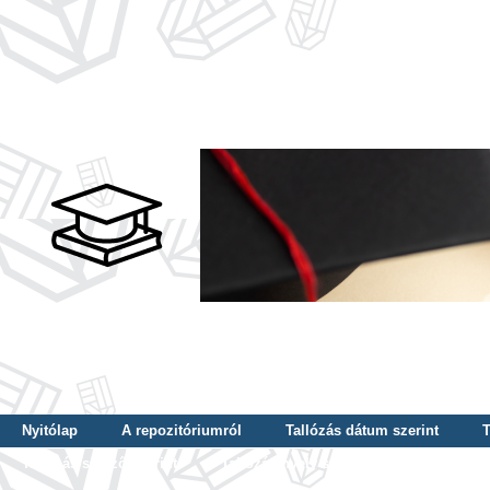
Nyitólap
A repozitóriumról
Tallózás dátum szerint
T
Tallózás szerző szerint
Tallózás nyelv szerint
Tallózás ké