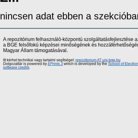
nincsen adat ebben a szekcióba
A repozitórium felhasználó-központú szolgáltatásfejlesztés
a BGE felsőfokú képzései minőségének és hozzáférhetőségének
Magyar Állam támogatásával.
Itt kérhet technikai vagy tartalmi segítséget:
repozitorium AT uni-bge.hu
Dolgozattár is powered by
EPrints 3
which is developed by the
School of Electr
software credits
.