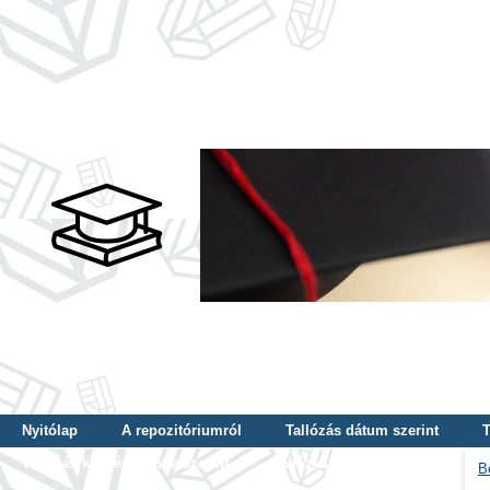
Nyitólap
A repozitóriumról
Tallózás dátum szerint
T
Tallózás képzés szintje szerint
Tallózás kulcsszó szerint
B