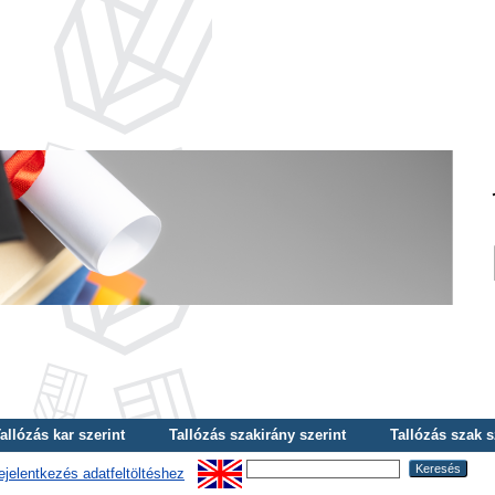
allózás kar szerint
Tallózás szakirány szerint
Tallózás szak s
ejelentkezés adatfeltöltéshez