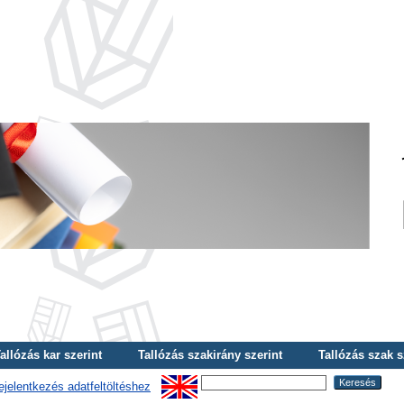
allózás kar szerint
Tallózás szakirány szerint
Tallózás szak s
ejelentkezés adatfeltöltéshez