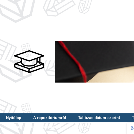
Nyitólap
A repozitóriumról
Tallózás dátum szerint
T
Tallózás képzés szintje szerint
Tallózás kulcsszó szerint
B