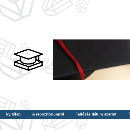
Nyitólap
A repozitóriumról
Tallózás dátum szerint
T
Tallózás szerző szerint
Tallózás nyelv szerint
Tallózás ké