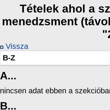
Tételek ahol a s
menedzsment (távok
"
Vissza
B-Z
A...
nincsen adat ebben a szekcióba
B...