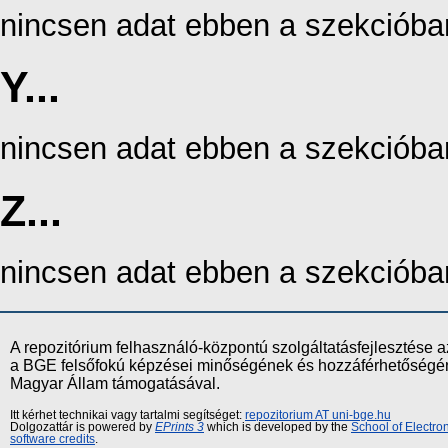
nincsen adat ebben a szekcióba
Y...
nincsen adat ebben a szekcióba
Z...
nincsen adat ebben a szekcióba
A repozitórium felhasználó-központú szolgáltatásfejlesztés
a BGE felsőfokú képzései minőségének és hozzáférhetőségének
Magyar Állam támogatásával.
Itt kérhet technikai vagy tartalmi segítséget:
repozitorium AT uni-bge.hu
Dolgozattár is powered by
EPrints 3
which is developed by the
School of Electr
software credits
.