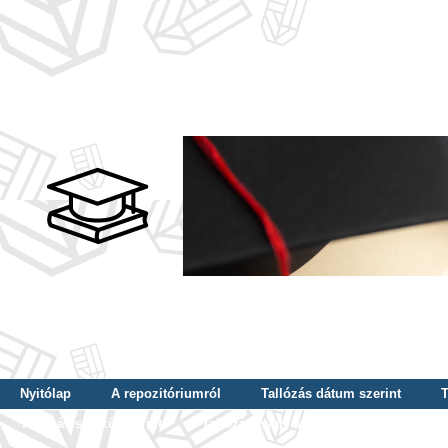
Nyitólap
A repozitóriumról
Tallózás dátum szerint
T
Tallózás szerző szerint
Tallózás nyelv szerint
Tallózás ké