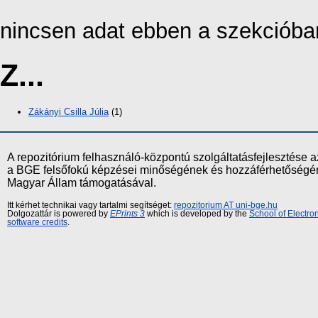
nincsen adat ebben a szekcióba
Z...
Zákányi Csilla Júlia
(1)
A repozitórium felhasználó-központú szolgáltatásfejlesztés
a BGE felsőfokú képzései minőségének és hozzáférhetőségének
Magyar Állam támogatásával.
Itt kérhet technikai vagy tartalmi segítséget:
repozitorium AT uni-bge.hu
Dolgozattár is powered by
EPrints 3
which is developed by the
School of Electr
software credits
.