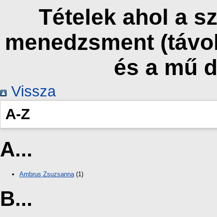
Tételek ahol a s
menedzsment (táv
és a mű 
Vissza
A-Z
A...
Ambrus Zsuzsanna
(1)
B...