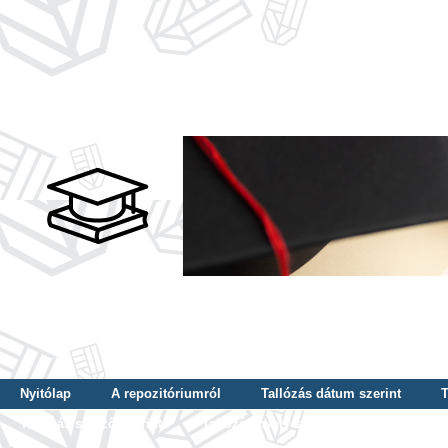
Nyitólap
A repozitóriumról
Tallózás dátum szerint
T
Tallózás szerző szerint
Tallózás nyelv szerint
Tallózás ké