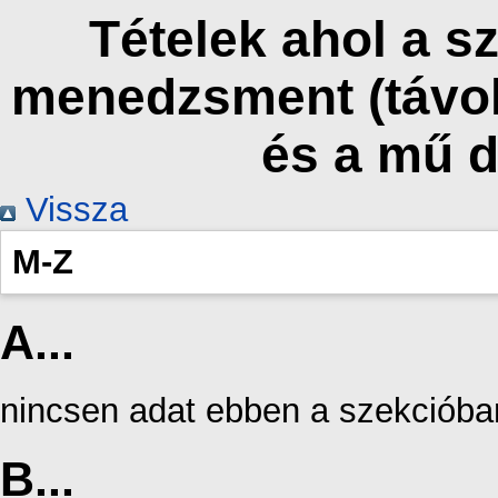
Tételek ahol a s
menedzsment (táv
és a mű 
Vissza
M-Z
A...
nincsen adat ebben a szekcióba
B...