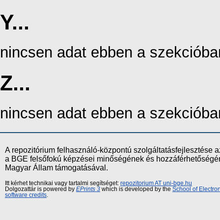
Y...
nincsen adat ebben a szekcióba
Z...
nincsen adat ebben a szekcióba
A repozitórium felhasználó-központú szolgáltatásfejlesztés
a BGE felsőfokú képzései minőségének és hozzáférhetőségének
Magyar Állam támogatásával.
Itt kérhet technikai vagy tartalmi segítséget:
repozitorium AT uni-bge.hu
Dolgozattár is powered by
EPrints 3
which is developed by the
School of Electr
software credits
.