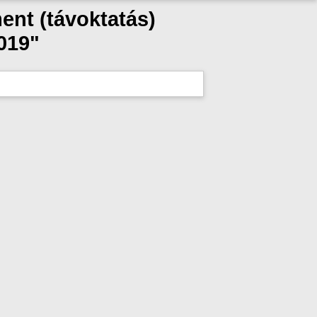
ent (távoktatás)
019"