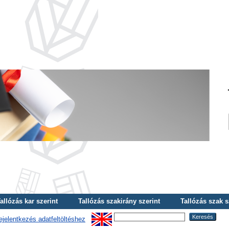
allózás kar szerint
Tallózás szakirány szerint
Tallózás szak s
ejelentkezés adatfeltöltéshez