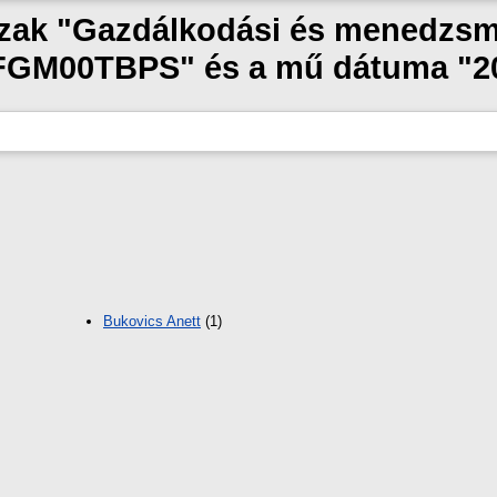
szak "Gazdálkodási és menedzsm
GM00TBPS" és a mű dátuma "2
Bukovics Anett
(1)