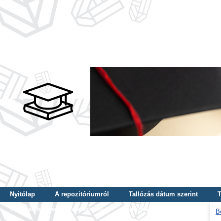
Nyitólap
A repozitóriumról
Tallózás dátum szerint
T
Tallózás képzés szintje szerint
Tallózás kulcsszó szerint
B