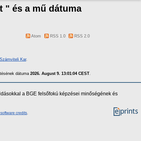
t " és a mű dátuma
Atom
RSS 1.0
RSS 2.0
Számviteli Kar
.
zítésének dátuma
2026. August 9. 13:01:04 CEST
.
oldásokkal a BGE felsőfokú képzései minőségének és
software credits
.