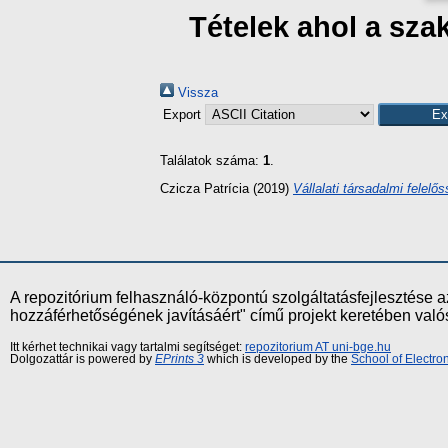
Tételek ahol a sz
Vissza
Export
Találatok száma:
1
.
Czicza Patrícia
(2019)
Vállalati társadalmi felel
A repozitórium felhasználó-központú szolgáltatásfejlesztés
hozzáférhetőségének javításáért" című projekt keretében val
Itt kérhet technikai vagy tartalmi segítséget:
repozitorium AT uni-bge.hu
Dolgozattár is powered by
EPrints 3
which is developed by the
School of Electr