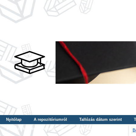
Nyitólap
A repozitóriumról
Tallózás dátum szerint
T
Tallózás képzés szintje szerint
Tallózás kulcsszó szerint
B