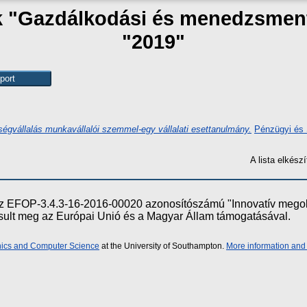
ak "Gazdálkodási és menedzsmen
"2019"
ősségvállalás munkavállalói szemmel-egy vállalati esettanulmány.
Pénzügyi és 
A lista elkés
e az EFOP-3.4.3-16-2016-00020 azonosítószámú "Innovatív meg
ósult meg az Európai Unió és a Magyar Állam támogatásával.
onics and Computer Science
at the University of Southampton.
More information and 