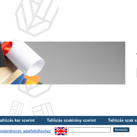
allózás kar szerint
Tallózás szakirány szerint
Tallózás szak s
ejelentkezés adatfeltöltéshez