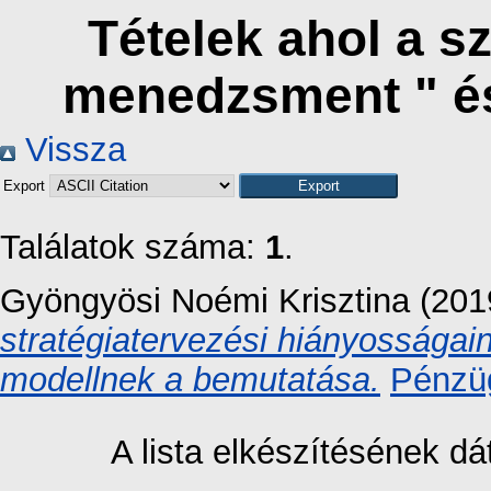
Tételek ahol a s
menedzsment " é
Vissza
Export
Találatok száma:
1
.
Gyöngyösi Noémi Krisztina
(201
stratégiatervezési hiányosságain
modellnek a bemutatása.
Pénzüg
A lista elkészítésének 