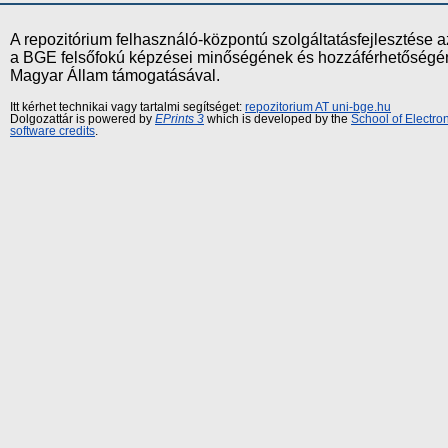
A repozitórium felhasználó-központú szolgáltatásfejlesztés
a BGE felsőfokú képzései minőségének és hozzáférhetőségének
Magyar Állam támogatásával.
Itt kérhet technikai vagy tartalmi segítséget:
repozitorium AT uni-bge.hu
Dolgozattár is powered by
EPrints 3
which is developed by the
School of Electr
software credits
.