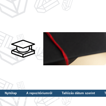
Nyitólap
A repozitóriumról
Tallózás dátum szerint
T
Tallózás szerző szerint
Tallózás nyelv szerint
Tallózás ké