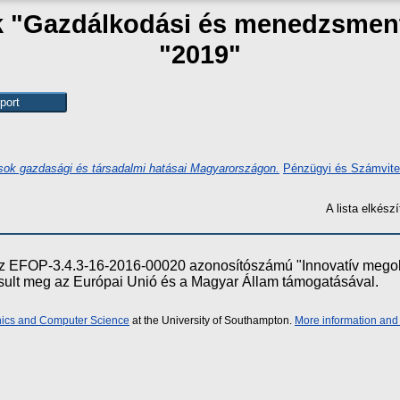
ak "Gazdálkodási és menedzsmen
"2019"
sok gazdasági és társadalmi hatásai Magyarországon.
Pénzügyi és Számvitel
A lista elkés
e az EFOP-3.4.3-16-2016-00020 azonosítószámú "Innovatív meg
ósult meg az Európai Unió és a Magyar Állam támogatásával.
onics and Computer Science
at the University of Southampton.
More information and 