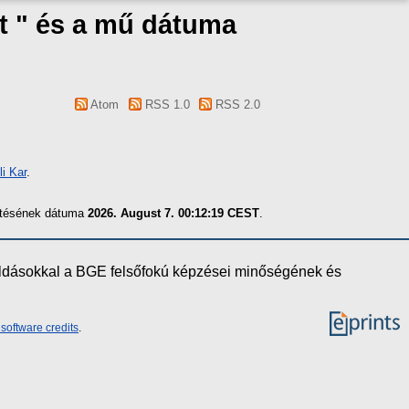
t " és a mű dátuma
Atom
RSS 1.0
RSS 2.0
i Kar
.
zítésének dátuma
2026. August 7. 00:12:19 CEST
.
oldásokkal a BGE felsőfokú képzései minőségének és
software credits
.