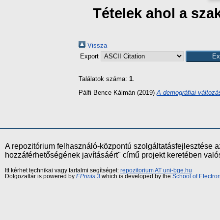
Tételek ahol a sz
Vissza
Export
Találatok száma:
1
.
Pálfi Bence Kálmán
(2019)
A demográfiai változá
A repozitórium felhasználó-központú szolgáltatásfejlesztés
hozzáférhetőségének javításáért" című projekt keretében val
Itt kérhet technikai vagy tartalmi segítséget:
repozitorium AT uni-bge.hu
Dolgozattár is powered by
EPrints 3
which is developed by the
School of Electr