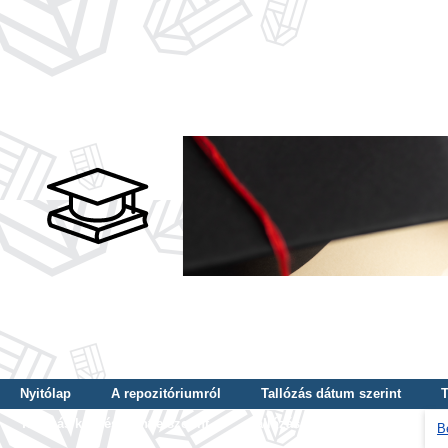
Nyitólap
A repozitóriumról
Tallózás dátum szerint
T
Tallózás képzés szintje szerint
Tallózás kulcsszó szerint
B