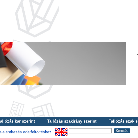
allózás kar szerint
Tallózás szakirány szerint
Tallózás szak s
ejelentkezés adatfeltöltéshez