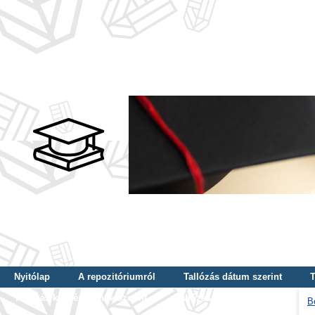
Nyitólap
A repozitóriumról
Tallózás dátum szerint
T
Tallózás képzés szintje szerint
Tallózás kulcsszó szerint
B