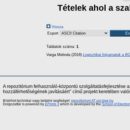
Tételek ahol a sz
Vissza
Export
Találatok száma:
1
.
Varga Melinda
(2018)
Logisztikai folyamatok a 
A repozitórium felhasználó-központú szolgáltatásfejlesztés
hozzáférhetőségének javításáért" című projekt keretében val
Itt kérhet technikai vagy tartalmi segítséget:
repozitorium AT uni-bge.hu
Dolgozattár is powered by
EPrints 3
which is developed by the
School of Electr