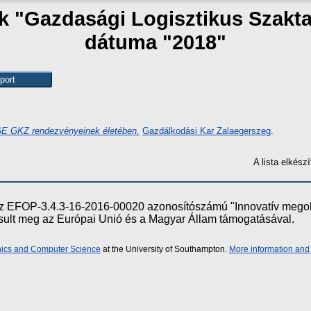
ak "Gazdasági Logisztikus Szak
dátuma "2018"
BGE GKZ rendezvényeinek életében.
Gazdálkodási Kar Zalaegerszeg
.
A lista elkés
e az EFOP-3.4.3-16-2016-00020 azonosítószámú "Innovatív meg
ósult meg az Európai Unió és a Magyar Állam támogatásával.
onics and Computer Science
at the University of Southampton.
More information and 