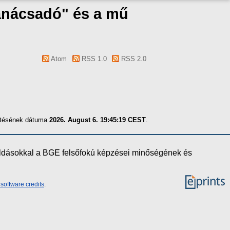
tanácsadó" és a mű
Atom
RSS 1.0
RSS 2.0
zítésének dátuma
2026. August 6. 19:45:19 CEST
.
oldásokkal a BGE felsőfokú képzései minőségének és
software credits
.