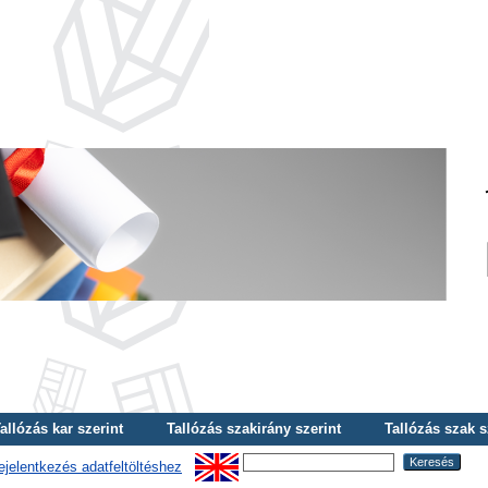
allózás kar szerint
Tallózás szakirány szerint
Tallózás szak s
ejelentkezés adatfeltöltéshez