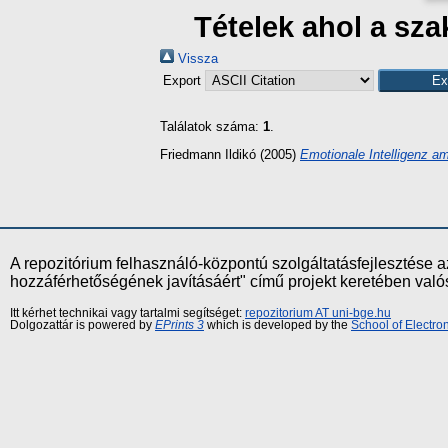
Tételek ahol a sz
Vissza
Export
Találatok száma:
1
.
Friedmann Ildikó
(2005)
Emotionale Intelligenz am
A repozitórium felhasználó-központú szolgáltatásfejlesztés
hozzáférhetőségének javításáért" című projekt keretében val
Itt kérhet technikai vagy tartalmi segítséget:
repozitorium AT uni-bge.hu
Dolgozattár is powered by
EPrints 3
which is developed by the
School of Electr