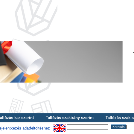
allózás kar szerint
Tallózás szakirány szerint
Tallózás szak s
ejelentkezés adatfeltöltéshez