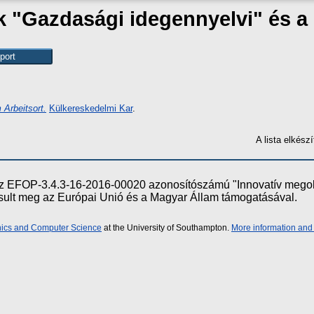
ak "Gazdasági idegennyelvi" és 
 Arbeitsort.
Külkereskedelmi Kar
.
A lista elkés
e az EFOP-3.4.3-16-2016-00020 azonosítószámú "Innovatív meg
ósult meg az Európai Unió és a Magyar Állam támogatásával.
onics and Computer Science
at the University of Southampton.
More information and 