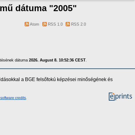
a mű dátuma "2005"
Atom
RSS 1.0
RSS 2.0
zítésének dátuma
2026. August 8. 10:52:36 CEST
.
oldásokkal a BGE felsőfokú képzései minőségének és
software credits
.