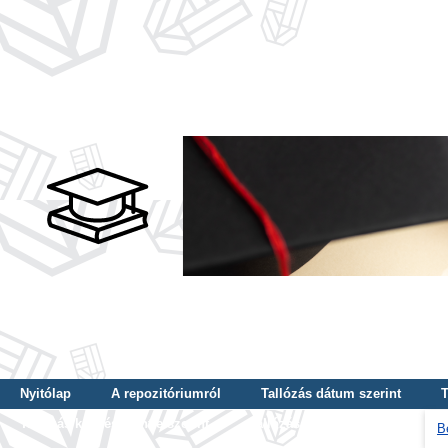
Nyitólap
A repozitóriumról
Tallózás dátum szerint
T
Tallózás képzés szintje szerint
Tallózás kulcsszó szerint
B