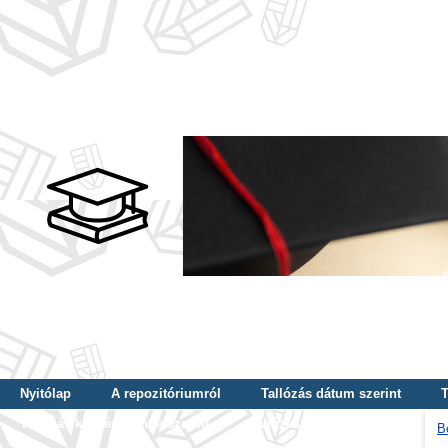
Nyitólap
A repozitóriumról
Tallózás dátum szerint
T
Tallózás képzés szintje szerint
Tallózás kulcsszó szerint
B