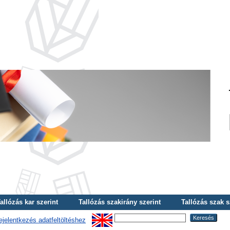
allózás kar szerint
Tallózás szakirány szerint
Tallózás szak s
ejelentkezés adatfeltöltéshez