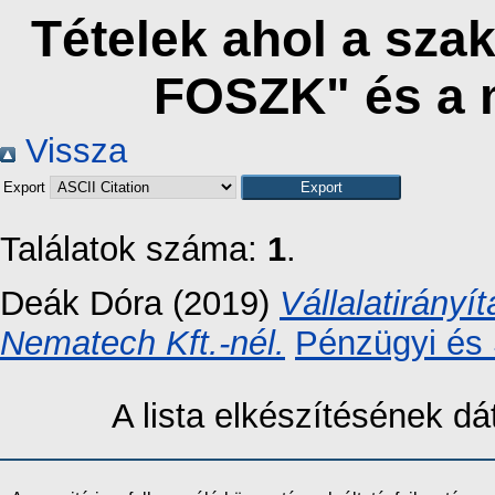
Tételek ahol a sza
FOSZK" és a 
Vissza
Export
Találatok száma:
1
.
Deák Dóra
(2019)
Vállalatirányí
Nematech Kft.-nél.
Pénzügyi és 
A lista elkészítésének 