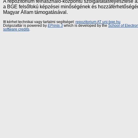
A repozitórium felhasználó-központú szolgáltatásfejlesztés
a BGE felsőfokú képzései minőségének és hozzáférhetőségének
Magyar Állam támogatásával.
Itt kérhet technikai vagy tartalmi segítséget:
repozitorium AT uni-bge.hu
Dolgozattár is powered by
EPrints 3
which is developed by the
School of Electr
software credits
.