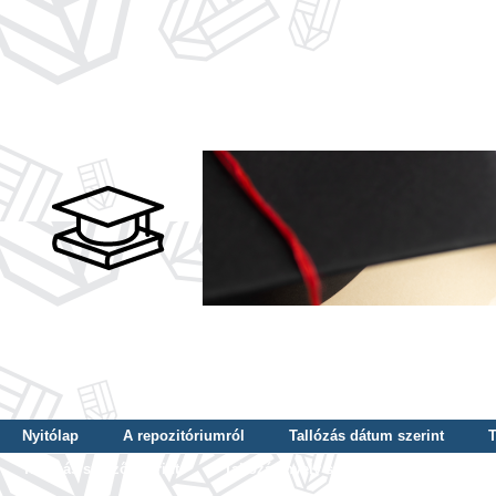
Nyitólap
A repozitóriumról
Tallózás dátum szerint
T
Tallózás szerző szerint
Tallózás nyelv szerint
Tallózás ké