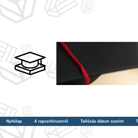
Nyitólap
A repozitóriumról
Tallózás dátum szerint
T
Tallózás szerző szerint
Tallózás nyelv szerint
Tallózás ké