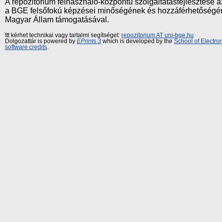
A repozitórium felhasználó-központú szolgáltatásfejlesztés
a BGE felsőfokú képzései minőségének és hozzáférhetőségének
Magyar Állam támogatásával.
Itt kérhet technikai vagy tartalmi segítséget:
repozitorium AT uni-bge.hu
Dolgozattár is powered by
EPrints 3
which is developed by the
School of Electr
software credits
.