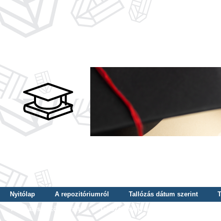
Nyitólap
A repozitóriumról
Tallózás dátum szerint
T
Tallózás szerző szerint
Tallózás nyelv szerint
Tallózás ké