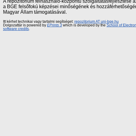
A repozitórium felhasználó-központú szolgáltatásfejlesztés
a BGE felsőfokú képzései minőségének és hozzáférhetőségének
Magyar Állam támogatásával.
Itt kérhet technikai vagy tartalmi segítséget:
repozitorium AT uni-bge.hu
Dolgozattár is powered by
EPrints 3
which is developed by the
School of Electr
software credits
.